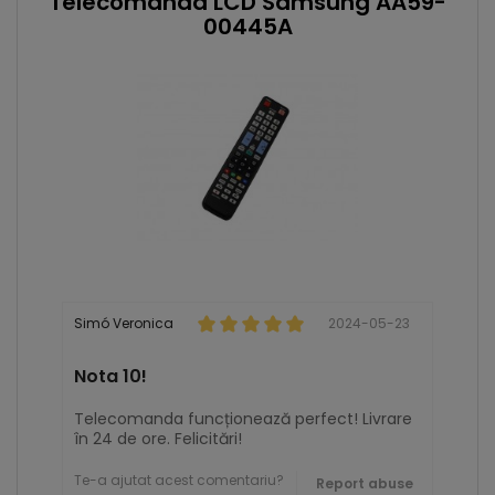
Telecomanda LCD Samsung AA59-
00445A
Simó Veronica
2024-05-23
Nota 10!
Telecomanda funcționează perfect! Livrare
în 24 de ore. Felicitări!
Te-a ajutat acest comentariu?
Report abuse