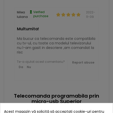
Verified
Milea
2022-
purchase
Iuliana
11-09
Multumita!
Ma bucur ca telecomanda este compatibila
cu tv-ul, cu toate ca modelul televizorului
nu l-am gasit in descriere ,am comandat la
risc
Te-a ajutat acest comentariu?
Report abuse
Da
Nu
Telecomanda programabila prin
micro-usb Superior
Acest magazin vă solicită să acceptați cookie-uri pentru