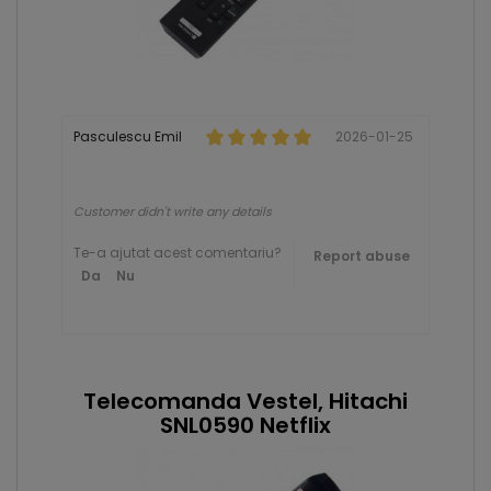
Pasculescu Emil
2026-01-25
Customer didn't write any details
Te-a ajutat acest comentariu?
Report abuse
Da
Nu
Telecomanda Vestel, Hitachi
SNL0590 Netflix