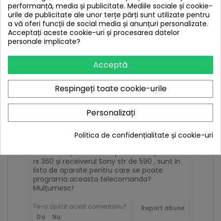
performanță, media și publicitate. Mediile sociale și cookie-
urile de publicitate ale unor terțe părți sunt utilizate pentru
a vă oferi funcții de social media și anunțuri personalizate.
Acceptați aceste cookie-uri și procesarea datelor
personale implicate?
Acceptă
Respingeți toate cookie-urile
Goicea Ciprian
2022-11-05
Personalizați
Yamaha rx360
Politica de confidențialitate și cookie-uri
As dorii sa știu dacă amplificatorul yamaha
rx 360 și receiverul Sony str de 590 , sunt in
lista de aparate pentru care se poate
programa aceasta telecomanda?
Mulțumesc!
Te-a ajutat acest comentariu?
Report abuse
Da
Nu