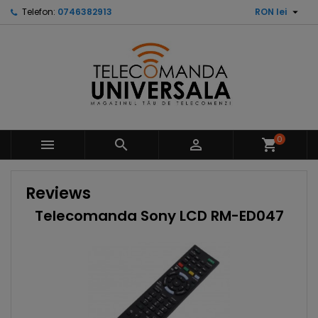

Telefon:
0746382913
RON lei
0



shopping_cart
Reviews
Telecomanda Sony LCD RM-ED047