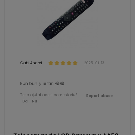
Gabi Andrei
2025-01-13
Bun bun și ieftin 😂😂
Te-a ajutat acest comentariu?
Report abuse
Da
Nu