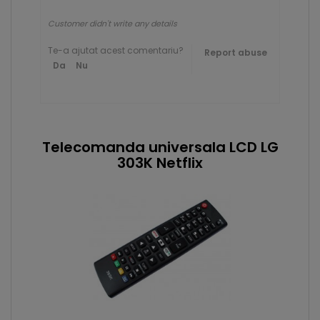
Customer didn't write any details
Te-a ajutat acest comentariu?
Report abuse
Da
Nu
Telecomanda universala LCD LG
303K Netflix