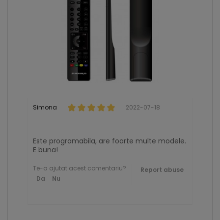
Simona
2022-07-18
Este programabila, are foarte multe modele.
E buna!
Te-a ajutat acest comentariu?
Report abuse
Da
Nu