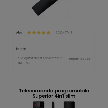
Alex
2022-07-18
buna!
Te-a ajutat acest comentariu?
Report abuse
Da
Nu
Telecomanda programabila
Superior 4in1 slim