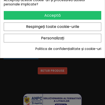
Acceptați aceste cookie-uri și procesarea datelor
personale implicate?
Acceptă

PRODUSE
Respingeți toate cookie-urile

FIRMA NOASTRA
Personalizați

CONTUL TAU
Politica de confidențialitate și cookie-uri

CONTACTEAZA-NE
RETUR PRODUSE