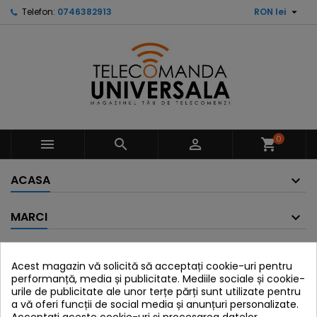

Telefon:
0746382913
RON lei
0



shopping_cart
ACASA
MARCI
TELECOMENZI EBODA
Acest magazin vă solicită să acceptați cookie-uri pentru
performanță, media și publicitate. Mediile sociale și cookie-
Ne cerem scuze pentru neplaceri.
urile de publicitate ale unor terțe părți sunt utilizate pentru
a vă oferi funcții de social media și anunțuri personalizate.
Cauta din nou ce te intereseaza