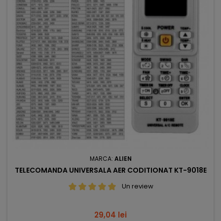
MARCA:
ALIEN
TELECOMANDA UNIVERSALA AER CODITIONAT KT-9018E
Un review
Pret
29,04 lei