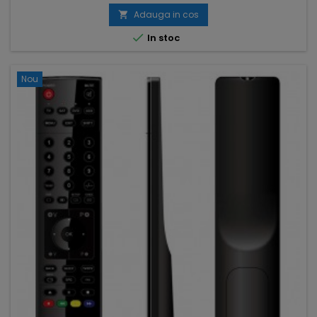
Adauga in cos


In stoc
Nou