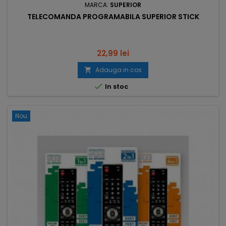
MARCA:
SUPERIOR
TELECOMANDA PROGRAMABILA SUPERIOR STICK
Pret
22,99 lei
Adauga in cos


In stoc
Nou