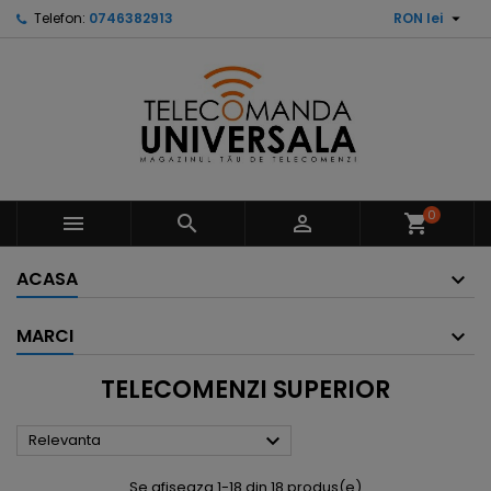

Telefon:
0746382913
RON lei
0



shopping_cart
ACASA
MARCI
TELECOMENZI SUPERIOR

Relevanta
Se afiseaza 1-18 din 18 produs(e)