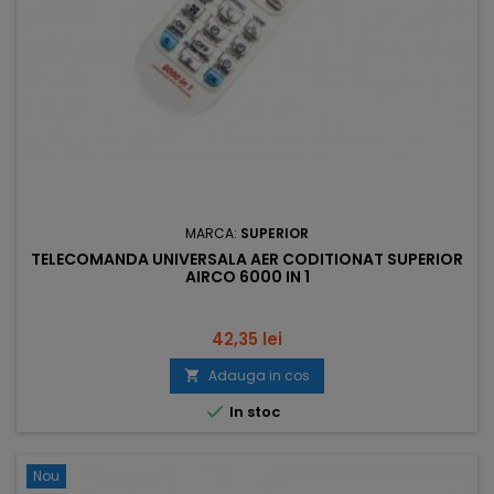
MARCA:
SUPERIOR
TELECOMANDA UNIVERSALA AER CODITIONAT SUPERIOR
AIRCO 6000 IN 1
Pret
42,35 lei
Adauga in cos


In stoc
Nou