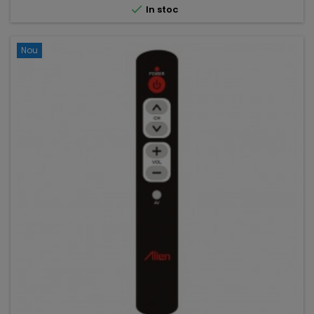

In stoc
Nou