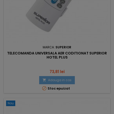
MARCA:
SUPERIOR
TELECOMANDA UNIVERSALA AER CODITIONAT SUPERIOR
HOTEL PLUS
Pret
73,81 lei
Adauga in cos


Stoc epuizat
Nou