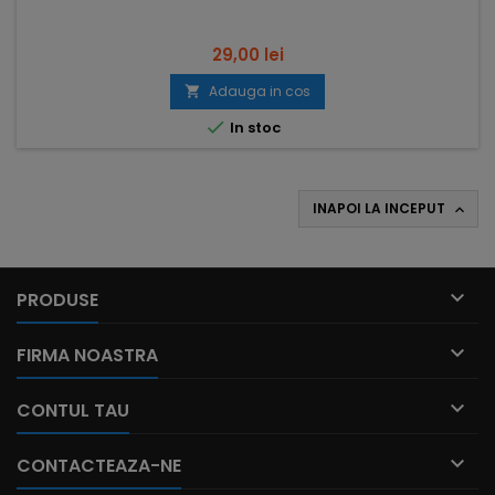
Pret
29,00 lei
Adauga in cos


In stoc
INAPOI LA INCEPUT


PRODUSE

FIRMA NOASTRA

CONTUL TAU

CONTACTEAZA-NE