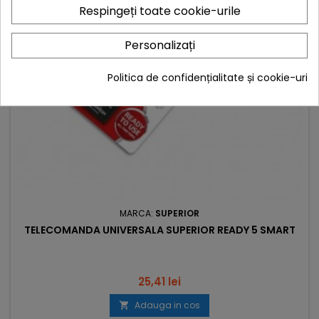
Respingeți toate cookie-urile
Personalizați
Politica de confidențialitate și cookie-uri
MARCA:
SUPERIOR
TELECOMANDA UNIVERSALA SUPERIOR READY 5 SMART
Pret
25,41 lei
Adauga in cos
