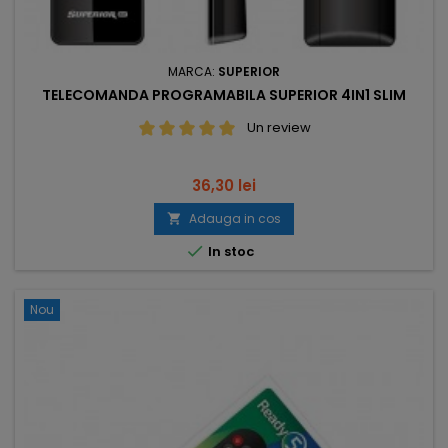
MARCA:
SUPERIOR
TELECOMANDA PROGRAMABILA SUPERIOR 4IN1 SLIM
Un review
Pret
36,30 lei
Adauga in cos


In stoc
Nou