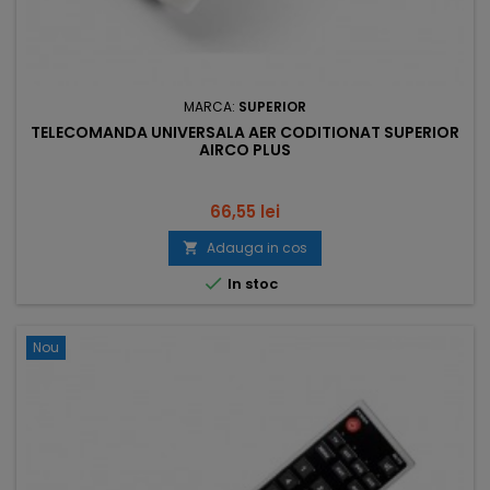
MARCA:
SUPERIOR
TELECOMANDA UNIVERSALA AER CODITIONAT SUPERIOR
AIRCO PLUS
Pret
66,55 lei
Adauga in cos


In stoc
Nou