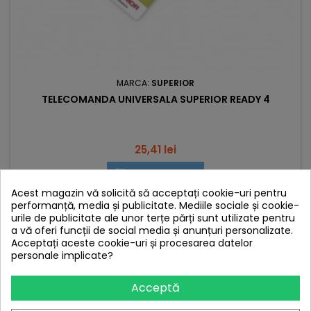
MARCA:
SUPERIOR
TELECOMANDA UNIVERSALA SUPERIOR READY 4
Pret
25,41 lei
Adauga in cos

Acest magazin vă solicită să acceptați cookie-uri pentru

Stoc epuizat
performanță, media și publicitate. Mediile sociale și cookie-
urile de publicitate ale unor terțe părți sunt utilizate pentru
a vă oferi funcții de social media și anunțuri personalizate.
Nou
Acceptați aceste cookie-uri și procesarea datelor
personale implicate?
Acceptă