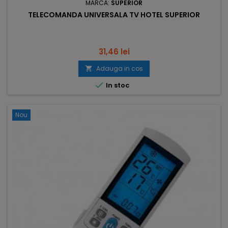
MARCA:
SUPERIOR
TELECOMANDA UNIVERSALA TV HOTEL SUPERIOR
Pret
31,46 lei
Adauga in cos


In stoc
Nou