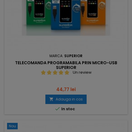
MARCA:
SUPERIOR
TELECOMANDA PROGRAMABILA PRIN MICRO-USB
SUPERIOR
Un review
Pret
44,77 lei
Adauga in cos


In stoc
Nou