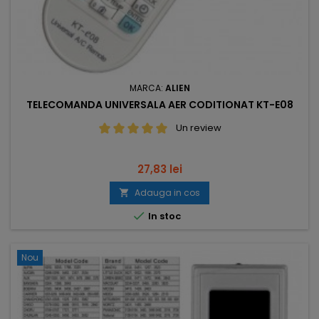
MARCA:
ALIEN
TELECOMANDA UNIVERSALA AER CODITIONAT KT-E08
Un review
Pret
27,83 lei
Adauga in cos


In stoc
Nou