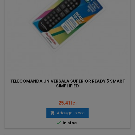
TELECOMANDA UNIVERSALA SUPERIOR READY 5 SMART
SIMPLIFIED
Pret
25,41 lei
Adauga in cos


In stoc