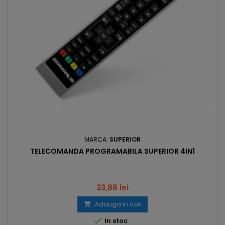
MARCA:
SUPERIOR
TELECOMANDA PROGRAMABILA SUPERIOR 4IN1
Pret
33,88 lei
Adauga in cos


In stoc