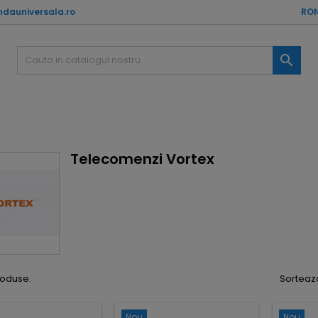
dauniversala.ro
RON

Telecomenzi Vortex
roduse.
Sorteaz
Nou
Nou