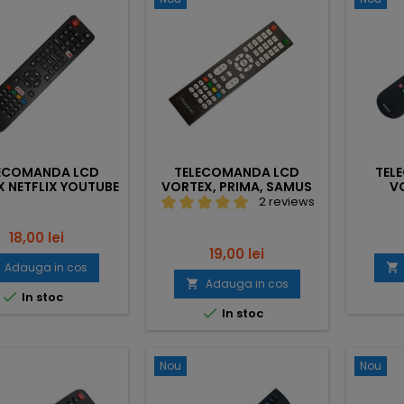
ECOMANDA LCD
TELECOMANDA LCD
TEL
 NETFLIX YOUTUBE
VORTEX, PRIMA, SAMUS
V
V32TD1200S
LE22-24-32-40C1
2 reviews
Pret
18,00 lei
Pret
19,00 lei
Adauga in cos

Adauga in cos


In stoc

In stoc
Nou
Nou