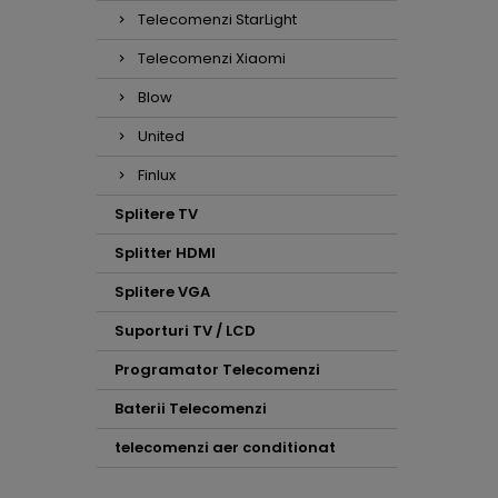
Telecomenzi StarLight
Telecomenzi Xiaomi
Blow
United
Finlux
Splitere TV
Splitter HDMI
Splitere VGA
Suporturi TV / LCD
Programator Telecomenzi
Baterii Telecomenzi
telecomenzi aer conditionat