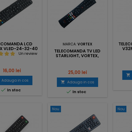
ECOMANDA LCD
TELE
MARCA:
VORTEX
X VLED-24-32-40
V32
TELECOMANDA TV LED
Un review
STARLIGHT, VORTEX,
DIAMANT H004+
Pret
16,00 lei
Pret
25,00 lei

Adauga in cos
Adauga in cos


In stoc

In stoc
Nou
Nou