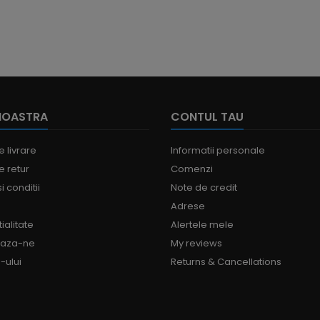
NOASTRA
CONTUL TAU
e livrare
Informatii personale
e retur
Comenzi
i conditii
Note de credit
Adrese
ialitate
Alertele mele
eaza-ne
My reviews
-ului
Returns & Cancellations