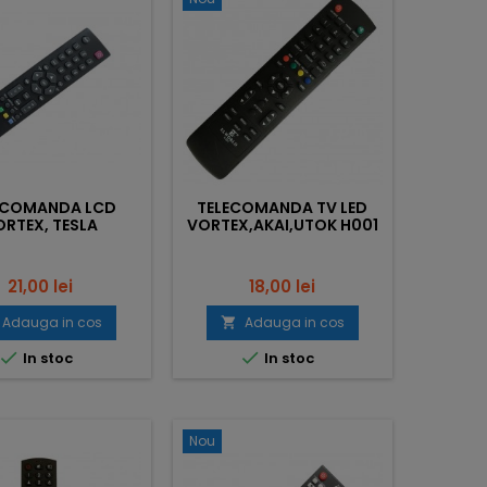
ECOMANDA LCD
TELECOMANDA TV LED
ORTEX, TESLA
VORTEX,AKAI,UTOK H001
RC2000E02
Pret
Pret
21,00 lei
18,00 lei
Adauga in cos
Adauga in cos



In stoc
In stoc
Nou