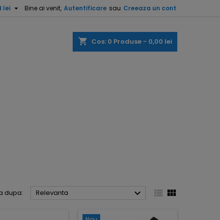

 lei
Bine ai venit,
Autentificare
sau
Creeaza un cont
shopping_cart
Cos:
0
Produse - 0,00 lei



a dupa:
Relevanta
Nou