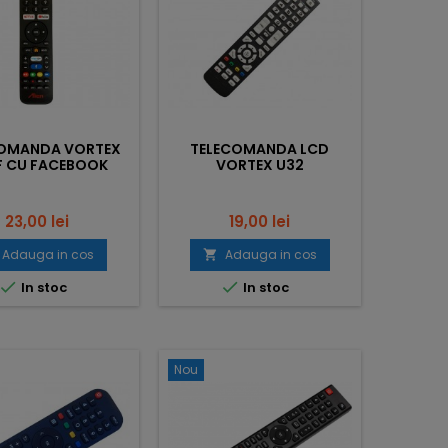
COMANDA VORTEX
TELECOMANDA LCD
F CU FACEBOOK
VORTEX U32
Pret
Pret
23,00 lei
19,00 lei
Adauga in cos
Adauga in cos



In stoc
In stoc
Nou