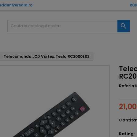
dauniversala.ro
RON

Telecomanda LCD Vortex, Tesla RC2000E02
Tele
RC20
Referint
21,00
Cantita
Rating: