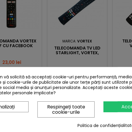
COMANDA VORTEX
TEL
MARCA:
VORTEX
F CU FACEBOOK
TELECOMANDA TV LED
STARLIGHT, VORTEX,
DIAMANT H004+
Pret
23,00 lei
Pret
25,00 lei
Adauga in cos

 vă solicită să acceptați cookie-uri pentru performanță, media ș
Adauga in cos


In stoc
e și cookie-urile de publicitate ale unor terțe părți sunt utilizate 
de social media și anunțuri personalizate. Acceptați aceste cookie

In stoc
telor personale implicate?
alizați
Respingeți toate
Acc
cookie-urile
NTLY PURCHASED TOGETHER
Politica de confidențialitat