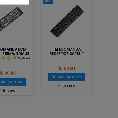
Nou
Nou
COMANDA LCD
TELECOMANDA
TE
, PRIMA, SAMUS
RECEPTOR SATELIT
FOCUS
-24-32-40C1
TELEKOM HD
2 reviews
Pret
18,00 lei
Pret
19,00 lei
Adauga in cos


Adauga in cos

In stoc

In stoc