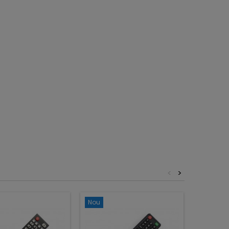
<
>
Nou
Nou