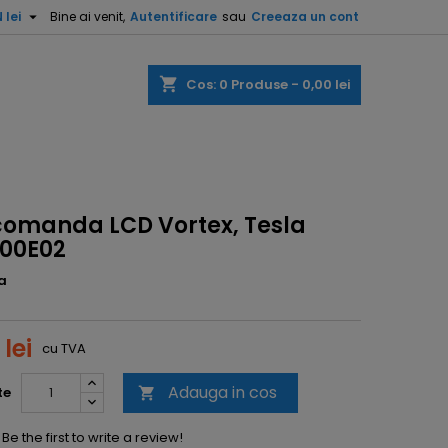

 lei
Bine ai venit,
Autentificare
sau
Creeaza un cont
shopping_cart
Cos:
0
Produse - 0,00 lei
comanda LCD Vortex, Tesla
00E02
a
 lei
cu TVA
Adauga in cos
te

Be the first to write a review!