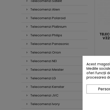
Telecomenzi Satelit
Telecomenzi Alien
Telecomenzi Polaroid
Telecomenzi Platinium
TELE
Telecomenzi Philips
V32
Telecomenzi Panasonic
Telecomenzi Orion

Telecomenzi NEI
Acest magazin
Mediile social
Telecomenzi Meister
oferi funcții 
procesarea da
Telecomenzi LG
Telecomenzi Kenstar
Person
FREQUE
Telecomenzi JVC
Telecomenzi Ivory