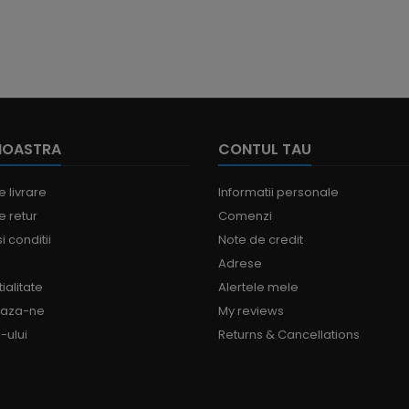
NOASTRA
CONTUL TAU
e livrare
Informatii personale
e retur
Comenzi
i conditii
Note de credit
Adrese
ialitate
Alertele mele
eaza-ne
My reviews
-ului
Returns & Cancellations