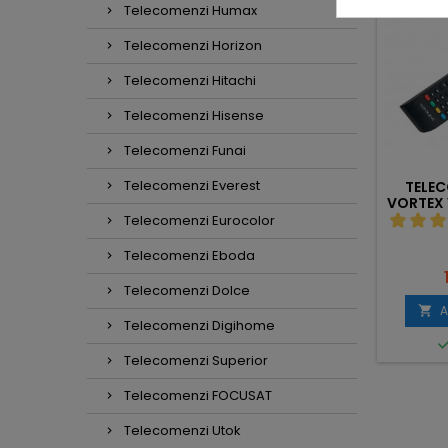
Nou
Nou
Telecomenzi Humax
Telecomenzi Horizon
Telecomenzi Hitachi
Telecomenzi Hisense
Telecomenzi Funai
Telecomenzi Everest
MANDA TV LED
TELECOMANDA RYDER,
TELE
AKAI,UTOK H001
GALACTIC, AKAI
VORTEX
Telecomenzi Eurocolor
Telecomenzi Eboda
Pret
Pret
18,00 lei
16,00 lei
Telecomenzi Dolce
dauga in cos
Adauga in cos

A



In stoc
Telecomenzi Digihome
In stoc
Telecomenzi Superior
Telecomenzi FOCUSAT
Telecomenzi Utok