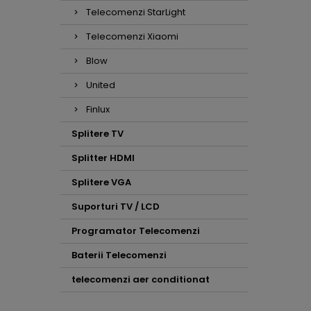
Telecomenzi StarLight
Telecomenzi Xiaomi
Blow
United
Finlux
Splitere TV
Splitter HDMI
Splitere VGA
Suporturi TV / LCD
Programator Telecomenzi
Baterii Telecomenzi
telecomenzi aer conditionat