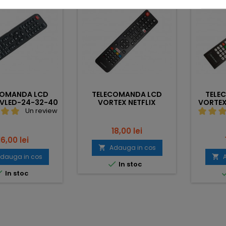
Nou
Nou
COMANDA LCD
TELECOMANDA LCD
TELE
 VLED-24-32-40
VORTEX NETFLIX
VORTEX
YOUTUBE V32TD1200S
LE22
Un review
Pret
18,00 lei
Pret
16,00 lei
Adauga in cos

dauga in cos


In stoc

In stoc