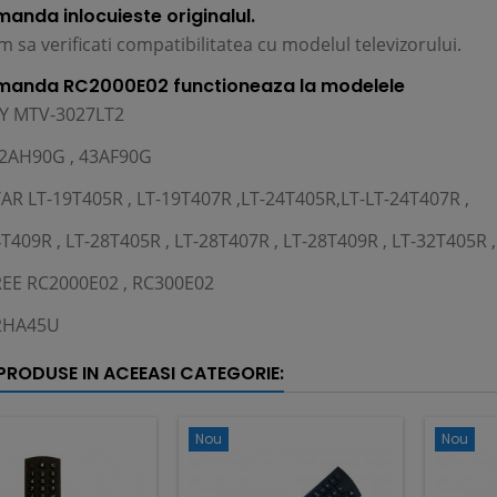
anda inlocuieste originalul.
 sa verificati compatibilitatea cu modelul televizorului.
manda RC2000E02 functioneaza la modelele
Y MTV-3027LT2
2AH90G , 43AF90G
R LT-19T405R , LT-19T407R ,LT-24T405R,LT-LT-24T407R ,
T409R , LT-28T405R , LT-28T407R , LT-28T409R , LT-32T405R ,
EE RC2000E02 , RC300E02
32HA45U
 PRODUSE IN ACEEASI CATEGORIE:
Nou
Nou