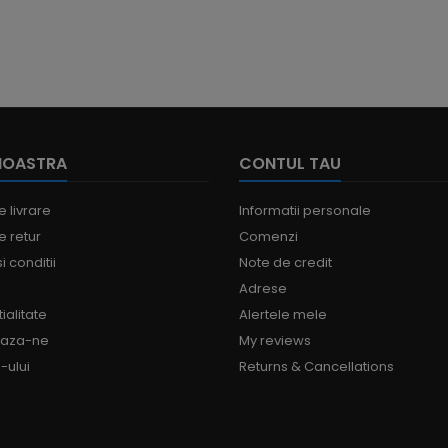
NOASTRA
CONTUL TAU
e livrare
Informatii personale
e retur
Comenzi
i conditii
Note de credit
Adrese
ialitate
Alertele mele
eaza-ne
My reviews
-ului
Returns & Cancellations