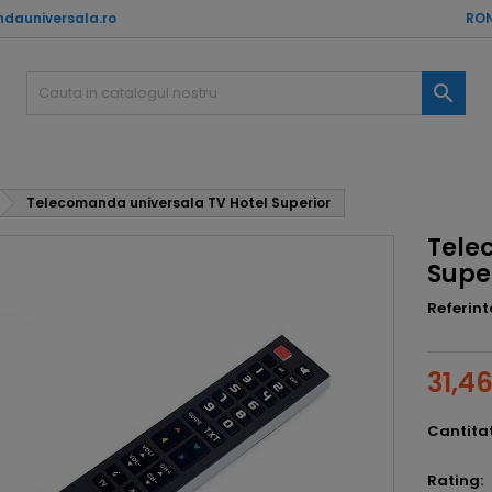
dauniversala.ro
RON

Telecomanda universala TV Hotel Superior
Tele
Supe
Referint
31,46
Cantita
Rating: