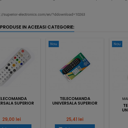
ps://superior-electronics.com/en/?ddownload=10263
 PRODUSE IN ACEEASI CATEGORIE:
Nou
Nou
ELECOMANDA
TELECOMANDA
MA
ERSALA SUPERIOR
UNIVERSALA SUPERIOR
T
SAFE
READY 5 SMART
UN
SIMPLIFIED
CODIT
Pret
Pret
29,00 lei
25,41 lei