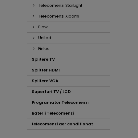
Telecomenzi StarLight
Telecomenzi Xiaomi
Blow
United
Finlux
Splitere TV
Splitter HDMI
Splitere VGA
Suporturi TV / LCD
Programator Telecomenzi
Baterii Telecomenzi
telecomenzi aer conditionat