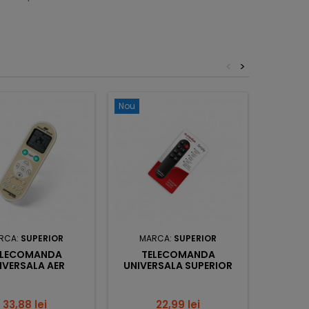
<
>
Nou
Nou
RCA:
SUPERIOR
MARCA:
SUPERIOR
MA
ELECOMANDA
TELECOMANDA
TE
IVERSALA AER
UNIVERSALA SUPERIOR
UNI
IONAT SUPERIOR
SIMPLY
CODIT
AIRCO
AIR
Pret
Pret
33,88 lei
22,99 lei