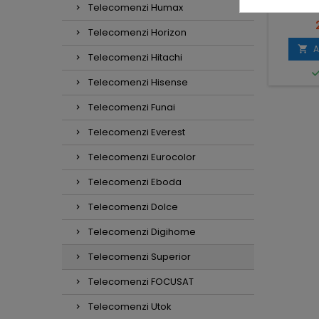
SALA SUPERIOR
Telecomenzi Humax
SIMPLIFIED
SIMPLY
Pret
25,41 lei
Telecomenzi Horizon
ret
2,99 lei
Adauga in cos
A


Telecomenzi Hitachi
dauga in cos

In stoc
Telecomenzi Hisense

In stoc
Telecomenzi Funai
Telecomenzi Everest
Telecomenzi Eurocolor
Telecomenzi Eboda
Telecomenzi Dolce
Telecomenzi Digihome
Telecomenzi Superior
Telecomenzi FOCUSAT
Telecomenzi Utok