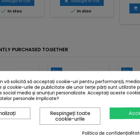
Adauga in cos
Adauga in cos




In stoc
In stoc
NTLY PURCHASED TOGETHER
Nou
Nou
 vă solicită să acceptați cookie-uri pentru performanță, media ș
e și cookie-urile de publicitate ale unor terțe părți sunt utilizate 
de social media și anunțuri personalizate. Acceptați aceste cookie
telor personale implicate?
alizați
Respingeți toate
Acc
cookie-urile
RAMATOR USB
MARCA:
SUPERIOR
MAR
Politica de confidențialitat
MENZI SUPERIOR
TELECOMANDA
TE