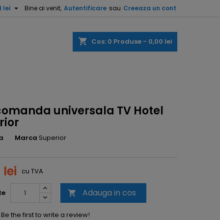

 lei
Bine ai venit,
Autentificare
sau
Creeaza un cont
shopping_cart
Cos:
0
Produse - 0,00 lei
comanda universala TV Hotel
rior
a
Marca
Superior
 lei
cu TVA
Adauga in cos
te

Be the first to write a review!