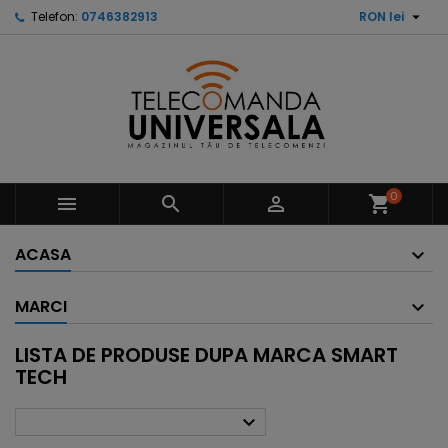

Telefon:
0746382913
RON lei
0



shopping_cart
ACASA
MARCI
LISTA DE PRODUSE DUPA MARCA SMART
TECH
