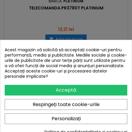
MARCA:
PLATINIUM
TELECOMANDA PR3780T PLATINIUM
Pret
13,31 lei
Adauga in cos


In stoc
Acest magazin vă solicită să acceptați cookie-uri pentru
performanță, media și publicitate. Mediile sociale și cookie-
urile de publicitate ale unor terțe părți sunt utilizate pentru
a vă oferi funcții de social media și anunțuri personalizate.
Nou
Acceptați aceste cookie-uri și procesarea datelor
personale implicate?
Acceptă
Respingeți toate cookie-urile
Personalizați