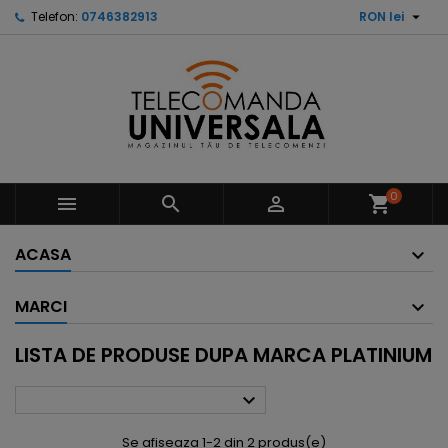

Telefon:
0746382913
RON lei
0



shopping_cart
ACASA
MARCI
LISTA DE PRODUSE DUPA MARCA PLATINIUM

Se afiseaza 1-2 din 2 produs(e)