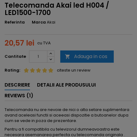
Telecomanda Akai led H004 /
LED1500-1700
Referinta
Marca
Akai
20,57 lei
cu TVA
Adauga in cos
Cantitate

Rating:
citeste un review
DESCRIERE
DETALII ALE PRODUSULUI
REVIEWS (1)
Telecomanda nu are nevoie de nici o alta setare suplimentara
avand aceleasi functii si aceeasi dispozitie a butoanelor dupa
cum se vede in poza de prezentare.
Pentru a fi compatibila cu televizorul dumneavoastra este
necesara asemanarea perfecta cu telecomanda originala .