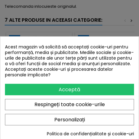
Telecomanda inlocuieste originalul.
7 ALTE PRODUSE IN ACEEASI CATEGORIE:
<
>
Nou
Nou
Acest magazin vă solicită să acceptați cookie-uri pentru
performanță, media și publicitate. Mediile sociale și cookie-
urile de publicitate ale unor terțe părți sunt utilizate pentru
a vă oferi funcții de social media și anunțuri personalizate.
Acceptați aceste cookie-uri și procesarea datelor
personale implicate?
Acceptă
TELECOMANDA LCD
MARCA:
AKAI
Respingeți toate cookie-urile
VESTEL, AKAY, BUSH RM-
TELECOMANDA 12.1 AKAI
L1200+
6VM187
Personalizați
Pret
28,00 lei
Pret
16,94 lei
Politica de confidențialitate și cookie-uri
Adauga in cos
