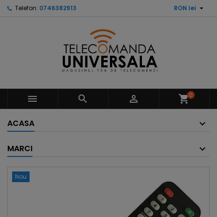

Telefon:
0746382913
RON lei
0



shopping_cart
ACASA
MARCI
Nou