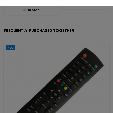
Adauga in cos


In stoc

In stoc
FREQUENTLY PURCHASED TOGETHER
Nou