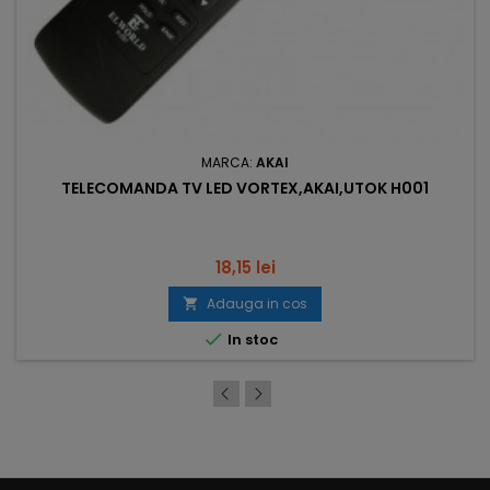
MARCA:
AKAI
TELECOMANDA TV LED VORTEX,AKAI,UTOK H001
Pret
18,15 lei
Adauga in cos


In stoc