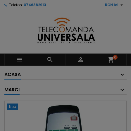

Telefon:
0746382913
RON lei
0



shopping_cart
ACASA
MARCI
Nou