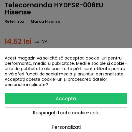
Telecomanda HYDFSR-006EU
Hisense
Referinta
Marca
Hisense
14,52 lei
cu TVA
Adauga in cos
Cantitate

Acest magazin vă solicită să acceptați cookie-uri pentru
performanță, media și publicitate. Mediile sociale și cookie-
Rating:
Be the first to write a review!
urile de publicitate ale unor terțe părți sunt utilizate pentru
a vă oferi funcții de social media și anunțuri personalizate.
Acceptați aceste cookie-uri și procesarea datelor
DESCRIERE
DETALII ALE PRODUSULUI
personale implicate?
REVIEWS (0)
Acceptă
HISENSE
HYDFSR002EU, HYDFSR-002EU, HYDFSR003EU,
HYDFSR-003EU, HYDFSR006EU, HYDFSR-006EU, LC863348A, 50P5,
Respingeți toate cookie-urile
TC2188EU, TC2188 EU, TC-2188 EU, TC 2198 EU, TC2199C, TC-2199
EU
Personalizați
HYUNDAI
HTC21FU01, HTC-21FU01, HFF21FU01, HFF-21FU01