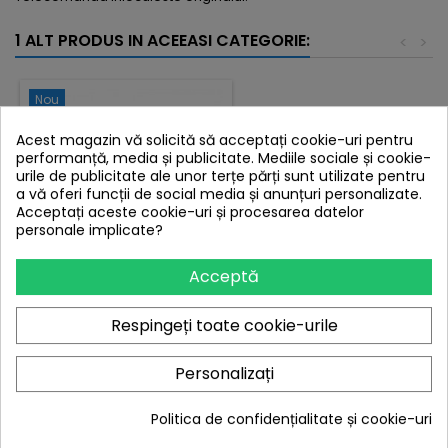
1 ALT PRODUS IN ACEEASI CATEGORIE:
<
>
Nou
Acest magazin vă solicită să acceptați cookie-uri pentru
performanță, media și publicitate. Mediile sociale și cookie-
urile de publicitate ale unor terțe părți sunt utilizate pentru
a vă oferi funcții de social media și anunțuri personalizate.
Acceptați aceste cookie-uri și procesarea datelor
personale implicate?
Acceptă
MARCA:
HYUNDAI
Respingeți toate cookie-urile
TELECOMANDA SHOV,
HYUNDAI
Personalizați
Pret
15,73 lei
Politica de confidențialitate și cookie-uri
Adauga in cos
