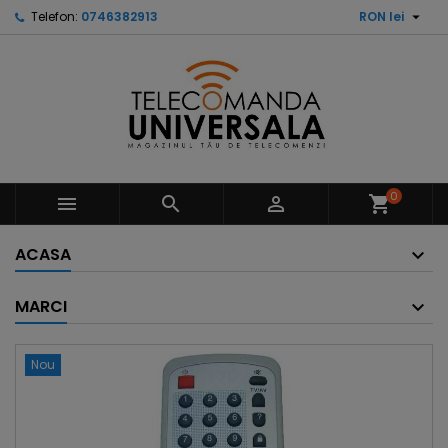

Telefon:
0746382913
RON lei
0



shopping_cart
ACASA
MARCI
Nou