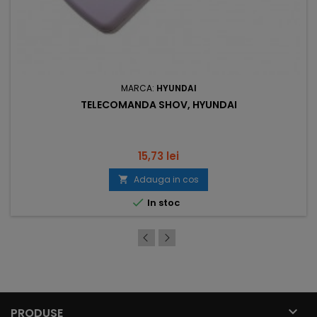
MARCA:
HYUNDAI
TELECOMANDA SHOV, HYUNDAI
Pret
15,73 lei
Adauga in cos


In stoc

PRODUSE