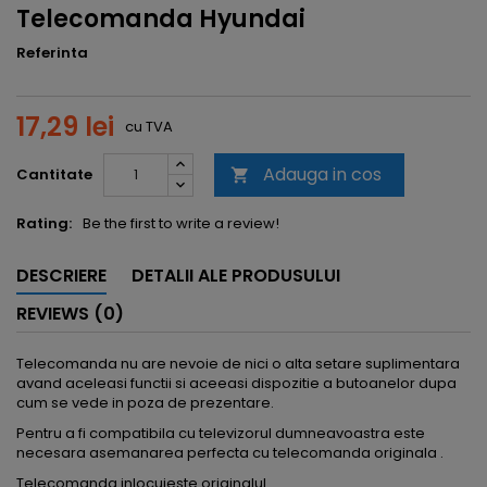
Telecomanda Hyundai
Referinta
17,29 lei
cu TVA
Adauga in cos
Cantitate

Rating:
Be the first to write a review!
DESCRIERE
DETALII ALE PRODUSULUI
REVIEWS (0)
Telecomanda nu are nevoie de nici o alta setare suplimentara
avand aceleasi functii si aceeasi dispozitie a butoanelor dupa
cum se vede in poza de prezentare.
Pentru a fi compatibila cu televizorul dumneavoastra este
necesara asemanarea perfecta cu telecomanda originala .
Telecomanda inlocuieste originalul.