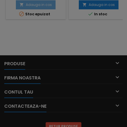
Adauga in cos
Adauga in cos




Stoc epuizat
In stoc

PRODUSE

FIRMA NOASTRA

CONTUL TAU

CONTACTEAZA-NE
RETUR PRODUSE