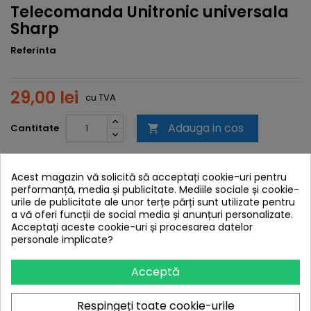
Telecomanda Unitronic universala
Sharp
Referinta
29,00 lei
cu TVA
Adauga in cos
Cantitate

Rating:
Be the first to write a review!
Acest magazin vă solicită să acceptați cookie-uri pentru
performanță, media și publicitate. Mediile sociale și cookie-
DESCRIERE
DETALII ALE PRODUSULUI
urile de publicitate ale unor terțe părți sunt utilizate pentru
a vă oferi funcții de social media și anunțuri personalizate.
REVIEWS (0)
Acceptați aceste cookie-uri și procesarea datelor
personale implicate?
Număr de dispozitive: 1
Dispozitive controlate: Televizor Sharp
Acceptă
Control: Controlează toate funcțiile
Funcții: Meniu, AV, Teletext, Culoare
Mărci: Compatibil cu toate modelele Sharp
Respingeți toate cookie-urile