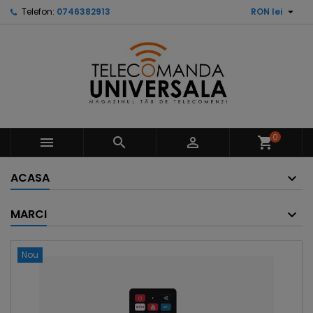

Telefon:
0746382913
RON lei
0



shopping_cart
ACASA
MARCI
Nou