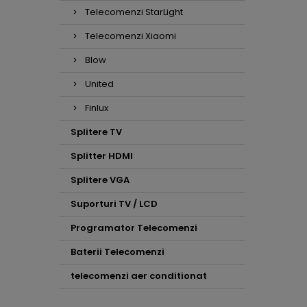
Telecomenzi StarLight
Telecomenzi Xiaomi
Blow
United
Finlux
Splitere TV
Splitter HDMI
Splitere VGA
Suporturi TV / LCD
Programator Telecomenzi
Baterii Telecomenzi
telecomenzi aer conditionat