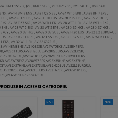
da , RM-C1512B , JVC , RMC1512B , VE30021286 , RMC54H1C , RMC541C
 ENS , AV-14 BM 8 ENS , AV-21 QS 5 SE , AV-24 WT 5 EKB , AV-28 BH 7 EPS ,
 EKB , AV-28 CT 1 EKS , AV-28 H 20 EUS , AV-28 R 25 EKS , AV-28 S 2 EKGR ,
 EKS , AV-28 T 67 SKE , AV-28 WFR 1 EK , AV-28 WFT 1 EK , AV-28 WFT 1 EKS ,
 EKB , AV-28 WT 5 EKS , AV-28 WT 5 EPS , AV-28 X 35 HKE , AV-28 X 37 HKE ,
 EKGY , AV-32 X 37 HKE , AV-32 X 37 SUE , AV-32 H 20 EUS , AV-32 L 2 EURGR-U ,
EKS , AV-32 R 25 EKS/C , AV-32 T 55 EKS , AV-32 T 67 S KE , AV-32 WFR 1 EKS ,
1 EKS , AV-32 WL 1 EK , AV-32 X37SUE ,
NS,AV14BM8ENS,AV21QS5SE,AV24WT5EKB,AV28BH7EPS,
KB,AV28CT1EKS,AV28H20EUS,AV28R25EKS,AV28S2EKGR,
KS,AV28T67SKE,AV28WFR1EK,AV28WFT1EK,AV28WFT1EKS,
KB,AV28WT5EKS,AV28WT5EPS,AV28X35HKE,AV28X37HKE,
KGY,AV32X37HKE,AV32X37SUE,AV32H20EUS,AV32L2EURGRU,
S,AV32R25EKS/C,AV32T55EKS,AV32T67SKE,AV32WFR1EKS,
EKS,AV32WL1EK,AV32X37SUE
 PRODUSE IN ACEEASI CATEGORIE:
Nou
Nou