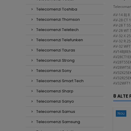
Telecoman
Telecomenzi Toshiba
AV-14 BJ 8
Telecomenzi Thomson
AV-28 CT 1
AV-28 T 55
Telecomenzi Teletech
AV-28 WT 5
AV-32 X 25
Telecomenzi Telefunken
AV-32 R 25 
AV-32 WFT 
Telecomenzi Tauras
AV14BJ8E
AV28CT1E
Telecomenzi Strong
AV28T55E
AV28WT5E
Telecomenzi Sony
AV32X25E
AV32R25EK
Telecomenzi Smart Tech
AV32WFT1
Telecomenzi Sharp
8 ALTE
Telecomenzi Sanyo
Telecomenzi Samus
Nou
Telecomenzi Samsung