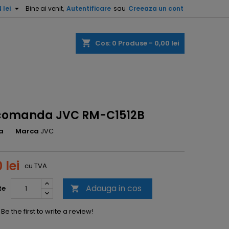

 lei
Bine ai venit,
Autentificare
sau
Creeaza un cont
shopping_cart
Cos:
0
Produse - 0,00 lei
comanda JVC RM-C1512B
a
Marca
JVC
 lei
cu TVA
Adauga in cos
te

Be the first to write a review!