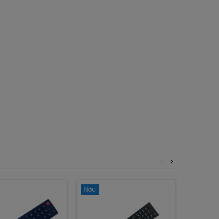
<
>
Nou
Nou