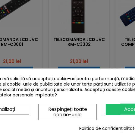
OMANDA LCD JVC
TELECOMANDA LCD JVC
TEL
RM-C3601
RM-C3332
COMPA
NETFLI
Pret
Pret
21,00 lei
21,00 lei
Adauga in cos
Adauga in cos


 vă solicită să acceptați cookie-uri pentru performanță, media ș


In stoc
In stoc
e și cookie-urile de publicitate ale unor terțe părți sunt utilizate 
de social media și anunțuri personalizate. Acceptați aceste cookie
telor personale implicate?
NTLY PURCHASED TOGETHER
alizați
Respingeți toate
Acc
cookie-urile
Nou
Nou
Politica de confidențialitat