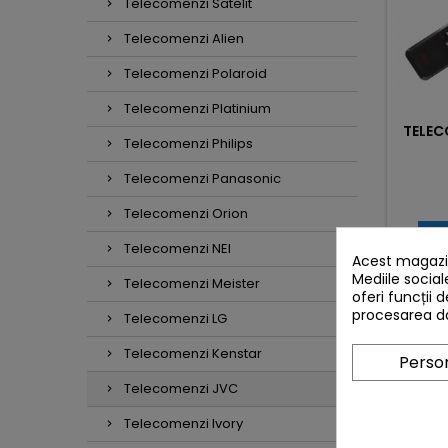
Telecomenzi Satelit
Telecomenzi Alien
Telecomenzi Polaroid
Telecomenzi Platinium
TELEC
Telecomenzi Philips
Telecomenzi Panasonic
Telecomenzi Orion

Telecomenzi NEI
Acest magazin
Mediile social
Telecomenzi Meister
oferi funcții 
procesarea da
Telecomenzi LG
FREQUE
Telecomenzi Kenstar
Person
Telecomenzi JVC
Telecomenzi Ivory