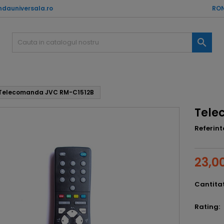
dauniversala.ro
RON

Telecomanda JVC RM-C1512B
Tele
Referint
23,00
Cantita
Rating: