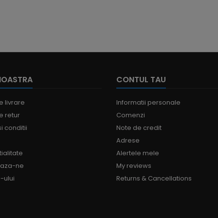
SAU
SCHIMB
CANALE.
IMAGINEA
ARE...
NOASTRA
CONTUL TAU
e livrare
Informatii personale
e retur
Comenzi
i conditii
Note de credit
Adrese
ialitate
Alertele mele
eaza-ne
My reviews
-ului
Returns & Cancellations