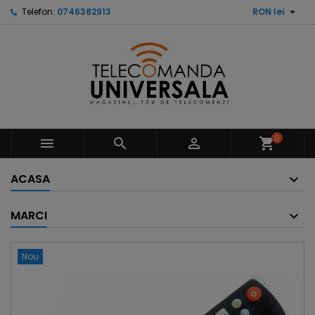

Telefon:
0746382913
RON lei
0



shopping_cart
ACASA
MARCI
Nou