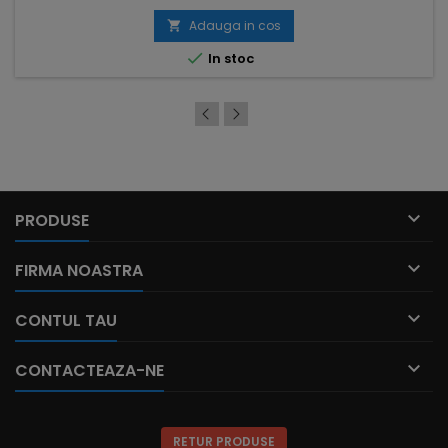
Adauga in cos


In stoc

PRODUSE

FIRMA NOASTRA

CONTUL TAU

CONTACTEAZA-NE
RETUR PRODUSE