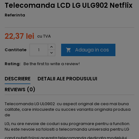
Telecomanda LCD LG ULG902 Netflix
Referinta
22,37 lei
cu TVA
Adauga in cos
Cantitate

Rating:
Be the first to write a review!
DESCRIERE
DETALII ALE PRODUSULUI
REVIEWS (0)
Telecomanda LG ULG902 cu aspect original de cea mai buna
calitate, care inlocuieste cu succes varianta originala produsa
de
LG, nu are nevoie de coduri sau programare pentru a function.
Nu este nevoie sa folositi o telecomanda universala pentru LG
cand puteti folosi aceasta telecomanda dedicata modelului