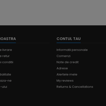
NOASTRA
CONTUL TAU
e livrare
Informatii personale
e retur
Comenzi
i conditii
Note de credit
Adrese
ialitate
Alertele mele
eaza-ne
My reviews
-ului
Returns & Cancellations