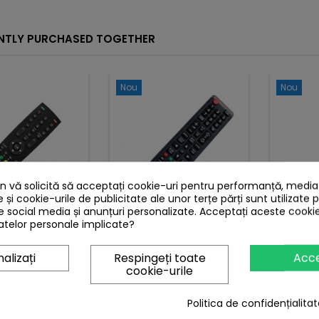
sau configurata, aceasta
fiind o telecomanda
dedicata, utilizeaza 2 baterii
NTLY PURCHASED TOGETHER
R3 pe care le puteti
comanda impreuna cu
telecomanda.
Nou
Nou
 vă solicită să acceptați cookie-uri pentru performanță, media ș
e și cookie-urile de publicitate ale unor terțe părți sunt utilizate 
de social media și anunțuri personalizate. Acceptați aceste cookie
LECOMANDA
TELECO
MARCA:
SAMSUNG
telor personale implicate?
DIG RC-GD1
TELECOMANDA
SAMSUNG LCD AA59-
alizați
Respingeți toate
Acc
00743A
Pret
cookie-urile
18,30 lei
Pret
26,44 lei
dauga in cos

Politica de confidențialitat
Adauga in cos


In stoc