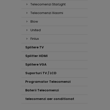
Telecomenzi StarLight
Telecomenzi Xiaomi
Blow
United
Finlux
Splitere TV
Splitter HDMI
Splitere VGA
Suporturi TV / LCD
Programator Telecomenzi
Baterii Telecomenzi
telecomenzi aer conditionat