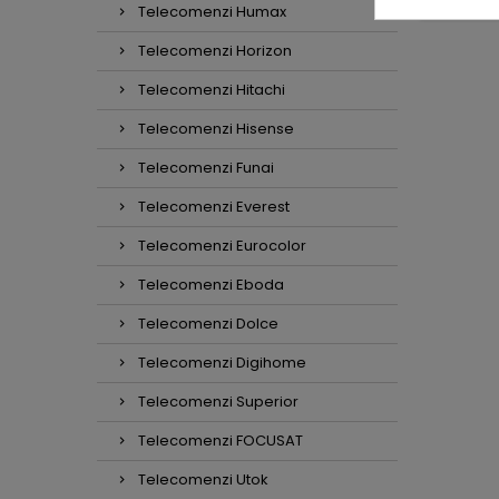
dauga in cos
Telecomenzi Humax

In stoc

In stoc
Telecomenzi Horizon
Telecomenzi Hitachi
Telecomenzi Hisense
Telecomenzi Funai
Telecomenzi Everest
Telecomenzi Eurocolor
Telecomenzi Eboda
Telecomenzi Dolce
Telecomenzi Digihome
Telecomenzi Superior
Telecomenzi FOCUSAT
Telecomenzi Utok