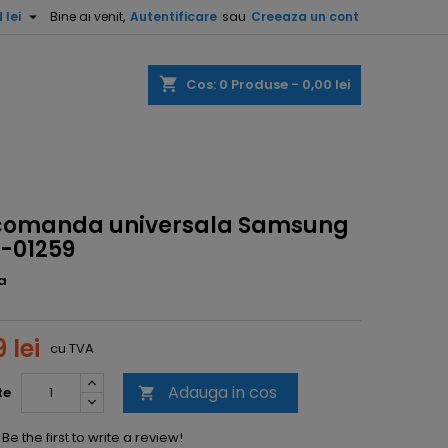

 lei
Bine ai venit,
Autentificare
sau
Creeaza un cont
shopping_cart
Cos:
0
Produse - 0,00 lei
comanda universala Samsung
-01259
a
 lei
cu TVA
Adauga in cos
te

Be the first to write a review!