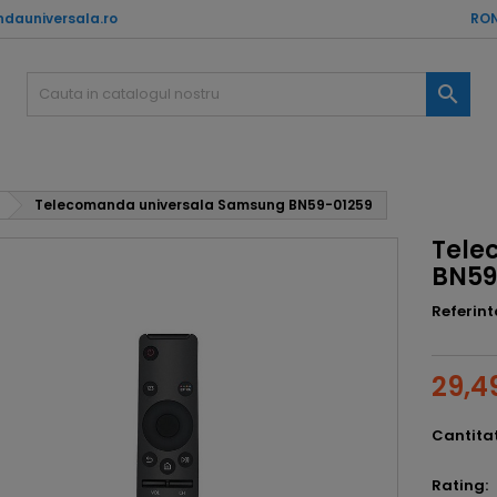
dauniversala.ro
RON

Telecomanda universala Samsung BN59-01259
Tele
BN59
Referint
29,49
Cantita
Rating: