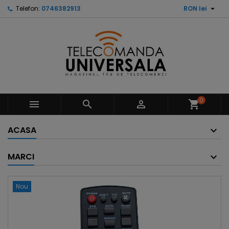

Telefon:
0746382913
RON lei
0



shopping_cart
ACASA
MARCI
Nou