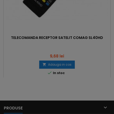
TELECOMANDA RECEPTOR SATELIT COMAG SL40HD
Pret
9,68 lei
Adauga in cos


In stoc

PRODUSE