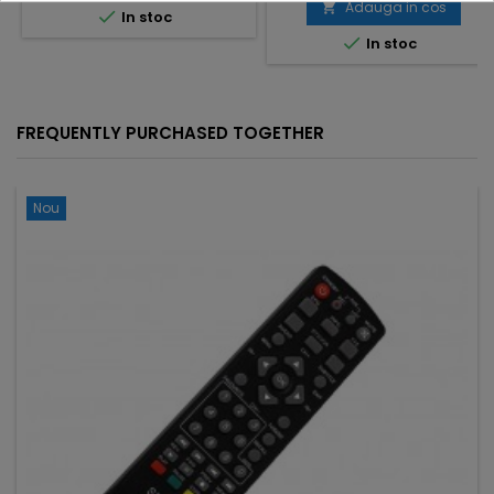
Adauga in cos


In stoc

In stoc
FREQUENTLY PURCHASED TOGETHER
Nou