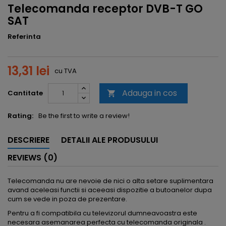
Telecomanda receptor DVB-T GO
SAT
Referinta
13,31 lei
cu TVA
Adauga in cos
Cantitate

Rating:
Be the first to write a review!
DESCRIERE
DETALII ALE PRODUSULUI
REVIEWS (0)
Telecomanda nu are nevoie de nici o alta setare suplimentara
avand aceleasi functii si aceeasi dispozitie a butoanelor dupa
cum se vede in poza de prezentare.
Pentru a fi compatibila cu televizorul dumneavoastra este
necesara asemanarea perfecta cu telecomanda originala .