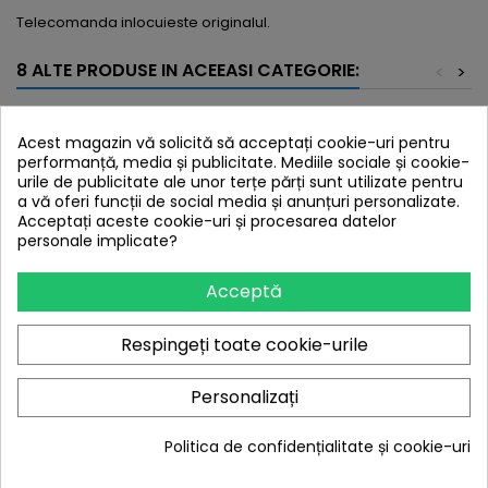
Telecomanda inlocuieste originalul.
8 ALTE PRODUSE IN ACEEASI CATEGORIE:
<
>
Nou
Nou
Acest magazin vă solicită să acceptați cookie-uri pentru
performanță, media și publicitate. Mediile sociale și cookie-
urile de publicitate ale unor terțe părți sunt utilizate pentru
a vă oferi funcții de social media și anunțuri personalizate.
Acceptați aceste cookie-uri și procesarea datelor
personale implicate?
Acceptă
Respingeți toate cookie-urile
TELECOMANDA RECEIVER
MARCA:
FUNAI
SATELIT RCU-500
TELECOMANDA FOCUSAT
Personalizați
SATELIT
Pret
13,31 lei
Politica de confidențialitate și cookie-uri
Pret
12,10 lei
Adauga in cos
