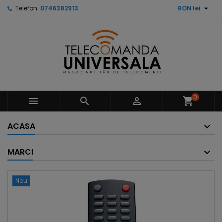

Telefon:
0746382913
RON lei
0



shopping_cart
ACASA
MARCI
Nou