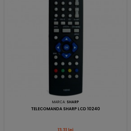
MARCA:
SHARP
TELECOMANDA SHARP LCD 10240
Pret
13,31 lei