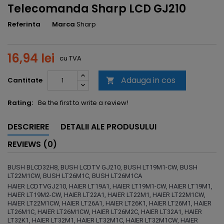
Telecomanda Sharp LCD GJ210
Referinta
Marca
Sharp
16,94 lei
cu TVA
Adauga in cos
Cantitate

Rating:
Be the first to write a review!
DESCRIERE
DETALII ALE PRODUSULUI
REVIEWS (0)
BUSH BLCD32H8, BUSH LCDTV GJ210, BUSH LT19M1-CW, BUSH
LT22M1CW, BUSH LT26M1C, BUSH LT26M1CA
HAIER LCDTVGJ210, HAIER LT19A1, HAIER LT19M1-CW, HAIER LT19M1,
HAIER LT19M2-CW, HAIER LT22A1, HAIER LT22M1, HAIER LT22M1CW,
HAIER LT22M1CW, HAIER LT26A1, HAIER LT26K1, HAIER LT26M1, HAIER
LT26M1C, HAIER LT26M1CW, HAIER LT26M2C, HAIER LT32A1, HAIER
LT32K1, HAIER LT32M1, HAIER LT32M1C, HAIER LT32M1CW, HAIER