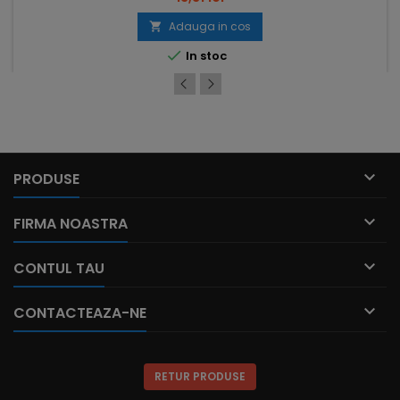
Adauga in cos


In stoc

PRODUSE

FIRMA NOASTRA

CONTUL TAU

CONTACTEAZA-NE
RETUR PRODUSE