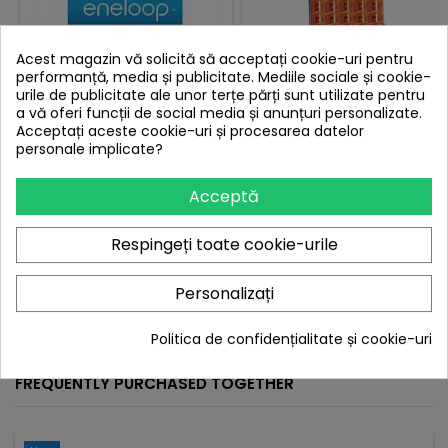
Acest magazin vă solicită să acceptați cookie-uri pentru
performanță, media și publicitate. Mediile sociale și cookie-
urile de publicitate ale unor terțe părți sunt utilizate pentru
a vă oferi funcții de social media și anunțuri personalizate.
Acceptați aceste cookie-uri și procesarea datelor
personale implicate?
SET 2 ACUMULATORI
SET 2 BATERII PKCELL R3
PANASONIC ENELOOP BK-
LITHIUM
Acceptă
4MCCE AAA
Pret
Pret
46,77 lei
22,37 lei
Respingeți toate cookie-urile
Adauga in cos
Adauga in cos


Personalizați


In stoc
In stoc
Politica de confidențialitate și cookie-uri
FREQUENTLY PURCHASED TOGETHER