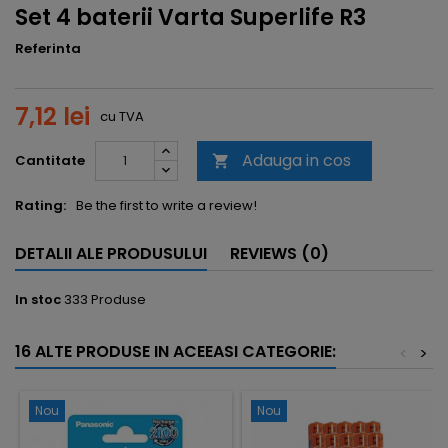
Set 4 baterii Varta Superlife R3
Referinta
7,12 lei
cu TVA
Adauga in cos
Cantitate

Rating:
Be the first to write a review!
DETALII ALE PRODUSULUI
REVIEWS (0)
In stoc
333 Produse
16 ALTE PRODUSE IN ACEEASI CATEGORIE:
<
>
Nou
Nou