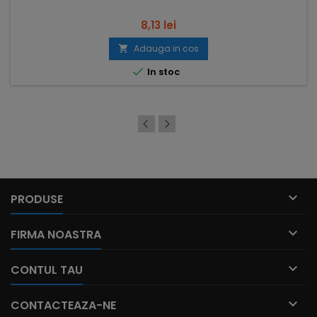
Pret
8,13 lei
Adauga in cos


In stoc

PRODUSE

FIRMA NOASTRA

CONTUL TAU

CONTACTEAZA-NE