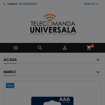

Telefon:
0746382913
RON lei
0



shopping_cart
ACASA
MARCI
Nou