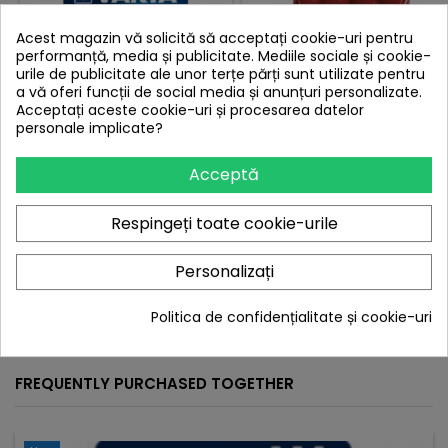
Acest magazin vă solicită să acceptați cookie-uri pentru
performanță, media și publicitate. Mediile sociale și cookie-
urile de publicitate ale unor terțe părți sunt utilizate pentru
a vă oferi funcții de social media și anunțuri personalizate.
Acceptați aceste cookie-uri și procesarea datelor
personale implicate?
SET 4 BATERII VARTA
SET 4 BATERII EASTAR R3
Acceptă
SUPERLIFE R3
NEALCALINE
Respingeți toate cookie-urile
Pret
Pret
7,12 lei
9,00 lei
Personalizați
Adauga in cos
Adauga in cos




In stoc
In stoc
Politica de confidențialitate și cookie-uri
FREQUENTLY PURCHASED TOGETHER