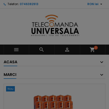

Telefon:
0746382913
RON lei
0



shopping_cart
ACASA
MARCI
Nou