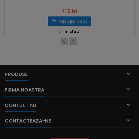
Pret
7,12 lei
Adauga in cos


In stoc

PRODUSE

FIRMA NOASTRA

CONTUL TAU

CONTACTEAZA-NE