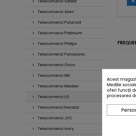
Telecomenzi Satelit

Telecomenzi Alien
Telecomenzi Polaroid
Telecomenzi Platinium
FREQUE
Telecomenzi Philips
Telecomenzi Panasonic
Telecomenzi Orion
Telecomenzi NEI
Acest magazin
Mediile social
Telecomenzi Meister
oferi funcții 
procesarea da
Telecomenzi LG
Telecomenzi Kenstar
Person
Telecomenzi JVC
Telecomenzi Ivory