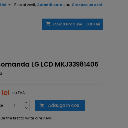

 lei
Bine ai venit,
Autentificare
sau
Creeaza un cont
shopping_cart
Cos:
0
Produse - 0,00 lei
comanda LG LCD MKJ33981406
a
 lei
cu TVA
Adauga in cos
te

Be the first to write a review!