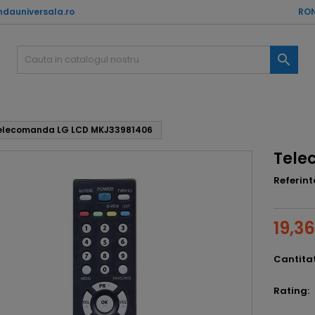
dauniversala.ro
RON

elecomanda LG LCD MKJ33981406
Tele
Referint
19,36
Cantita
Rating: