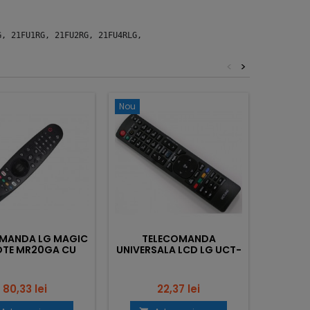
G, 21FU1RG, 21FU2RG, 21FU4RLG,
<
>
Nou
Nou
MANDA LG MAGIC
TELECOMANDA
TELEC
TE MR20GA CU
UNIVERSALA LCD LG UCT-
A
BLUETOOTH
040
Pret
Pret
80,33 lei
22,37 lei