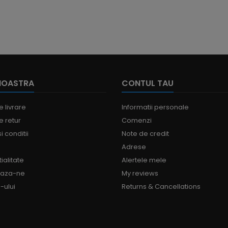
NOASTRA
CONTUL TAU
e livrare
Informatii personale
e retur
Comenzi
i conditii
Note de credit
Adrese
ialitate
Alertele mele
eaza-ne
My reviews
-ului
Returns & Cancellations