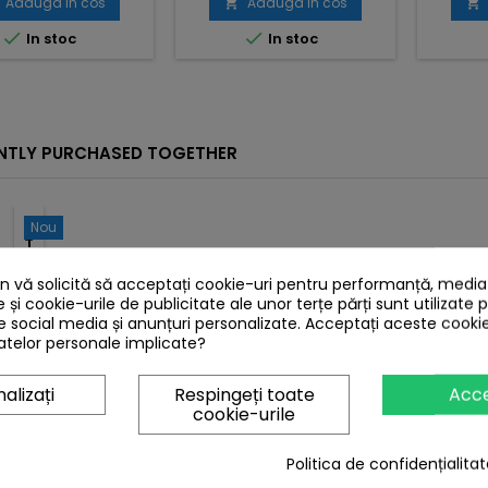
Adauga in cos
Adauga in cos




In stoc
In stoc
NTLY PURCHASED TOGETHER
Nou
TELECOMANDA
LCD
LG
 vă solicită să acceptați cookie-uri pentru performanță, media ș
AKB72914279
e și cookie-urile de publicitate ale unor terțe părți sunt utilizate 
Pret
24,00 lei
de social media și anunțuri personalizate. Acceptați aceste cookie
telor personale implicate?
Adauga

in cos
alizați
Respingeți toate
Acc

cookie-urile
In
stoc
Politica de confidențialitat