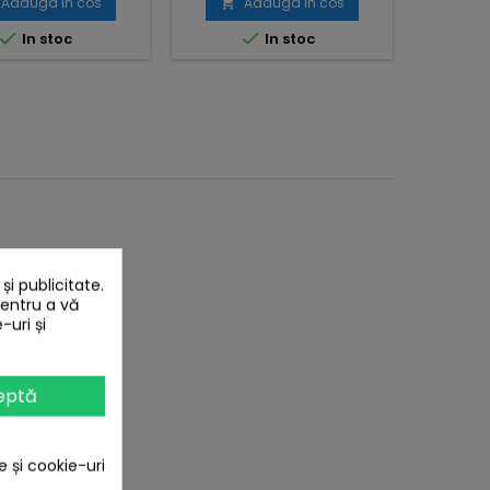
Adauga in cos
Adauga in cos




In stoc
In stoc
i publicitate.
pentru a vă
-uri și
eptă
e și cookie-uri