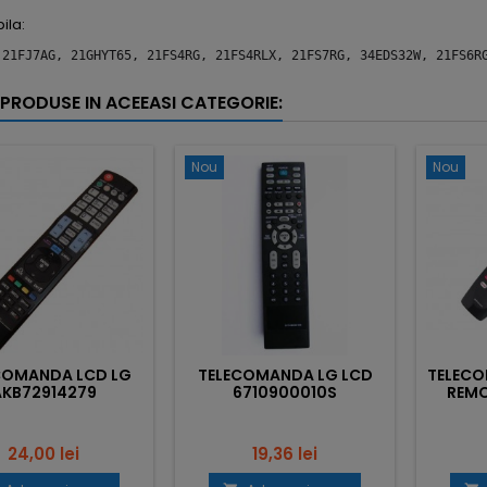
ila:
 21FJ7AG, 21GHYT65, 21FS4RG, 21FS4RLX, 21FS7RG, 34EDS32W, 21FS6R
 PRODUSE IN ACEEASI CATEGORIE:
Nou
Nou
COMANDA LCD LG
TELECOMANDA LG LCD
TELECO
AKB72914279
6710900010S
REMO
Pret
Pret
24,00 lei
19,36 lei