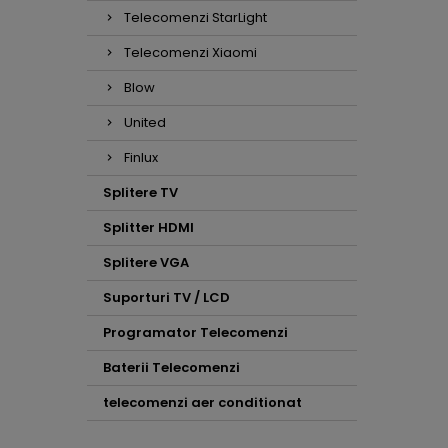
Telecomenzi StarLight
Telecomenzi Xiaomi
Blow
United
Finlux
Splitere TV
Splitter HDMI
Splitere VGA
Suporturi TV / LCD
Programator Telecomenzi
Baterii Telecomenzi
telecomenzi aer conditionat