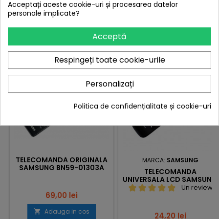
Acceptați aceste cookie-uri și procesarea datelor
, UE50H6400AKXXH, LE32B465B2WXXE,
personale implicate?
16 ALTE PRODUSE IN ACEEASI CATEGORIE:
<
>
Acceptă
Respingeți toate cookie-urile
Nou
Nou
Personalizați
Politica de confidențialitate și cookie-uri
TELECOMANDA ORIGINALA
MARCA:
SAMSUNG
SAMSUNG BN59-01303A
TELECOMANDA
UNIVERSALA LCD SAMSUNG
SAM-918 NETFLIX
Un review
Pret
69,00 lei
Adauga in cos

Pret
24,20 lei