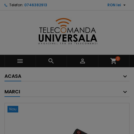

Telefon:
0746382913
RON lei
0



shopping_cart
ACASA
MARCI
Nou