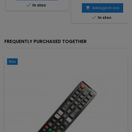

In stoc
Adauga in cos


In stoc
FREQUENTLY PURCHASED TOGETHER
Nou