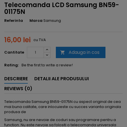
Telecomanda LCD Samsung BN59-
01175N
Referinta
Marca
Samsung
16,00 lei
cu TVA
Adauga in cos
Cantitate

Rating:
Be the first to write a review!
DESCRIERE
DETALII ALE PRODUSULUI
REVIEWS (0)
Telecomanda Samsung BN59-01175N cu aspect original de cea
mai buna calitate, care inlocuieste cu succes varianta originala
produsa de
Samsung, nu are nevoie de coduri sau programare pentru a
function. Nu este nevoie sa folositi o telecomanda universala