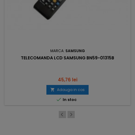
MARCA:
SAMSUNG
TELECOMANDA LCD SAMSUNG BN59-01315B
Pret
45,76 lei
Adauga in cos


In stoc