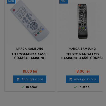
Nou
Nou
MARCA:
SAMSUNG
MARCA:
SAMSUNG
TELECOMANDA AA59-
TELECOMANDA LCD
00332A SAMSUNG
SAMSUNG AA59-00622A
Pret
Pret
19,00 lei
18,00 lei
Adauga in cos
Adauga in cos




In stoc
In stoc