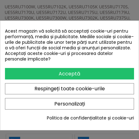
UE55RU7100W, UE55RU7102K, UE55RU7105K UE55RU7170S,
UE55RU7170U, UE55RU7172U, UE55RU7175U, UE55RU7179U,
UE55RU7300K, UE55RU7300W, UE55RU7302K, UE55RU7375U,
UE55RU7375U. UE55RU7092UX
Acest magazin vă solicită să acceptați cookie-uri pentru
Telecomanda de calitate
performanță, media și publicitate. Mediile sociale și cookie-
urile de publicitate ale unor terțe părți sunt utilizate pentru
a vă oferi funcții de social media și anunțuri personalizate.
UE58RU7100K UE58RU7100W UE58RU7102K UE58RU7105K
Acceptați aceste cookie-uri și procesarea datelor
UE58RU7170S UE58RU7172U UE58RU7179U, UE58RU7172U
personale implicate?
UE65RU7100K, UE65RU7100W, UE65RU7102K, UE65RU7105K,
UE65RU7170S, UE65RU7170U, UE65RU7172U,
Acceptă
UE65RU, UE65RU7175U, UE65RU7179U, UE65RU7300K,
UE65RU7300W UE65RU7302K, UE65RU7305K, UE65RU7372U,
Respingeți toate cookie-urile
UE65RU7372
UE75RU7099, UE75RU7100K, UE75RU7100W, UE75RU7102K,
Personalizați
UE75RU7105K,, UE75RU7172U ,UE75RU7179, UE75RU7179U
Politica de confidențialitate și cookie-uri
16 ALTE PRODUSE IN ACEEASI CATEGORIE:
<
>