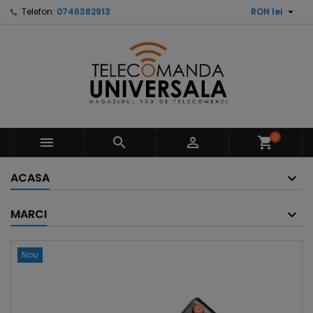

Telefon:
0746382913
RON lei
0



shopping_cart
ACASA
MARCI
Nou