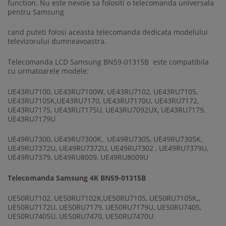
function. Nu este nevoie sa folositi o telecomanda universala
pentru Samsung
cand puteti folosi aceasta telecomanda dedicata modelului
televizorului dumneavoastra.
Telecomanda LCD Samsung BN59-01315B este compatibila
cu urmatoarele modele:
UE43RU7100, UE43RU7100W, UE43RU7102, UE43RU7105,
UE43RU7105K,UE43RU7170, UE43RU7170U, UE43RU7172,
UE43RU7175, UE43RU7175U, UE43RU7092UX, UE43RU7179,
UE43RU7179U
UE49RU7300, UE49RU7300K, UE49RU7305, UE49RU7305K,
UE49RU7372U, UE49RU7372U, UE49RU7302 , UE49RU7379U,
UE49RU7379, UE49RU8009, UE49RU8009U
Telecomanda Samsung 4K BN59-01315B
UE50RU7102, UE50RU7102K,UE50RU7105, UE50RU7105K,,
UE50RU7172U, UE50RU7179, UE50RU7179U, UE50RU7405,
UE50RU7405U, UE50RU7470, UE50RU7470U