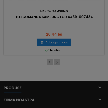
MARCA:
SAMSUNG
TELECOMANDA SAMSUNG LCD AA59-00743A
Pret
26,44 lei
Adauga in cos


In stoc

PRODUSE

FIRMA NOASTRA