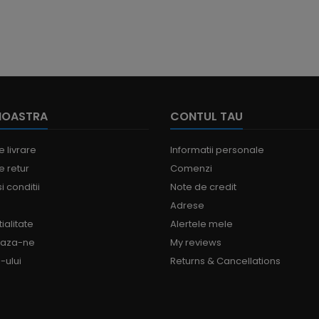
NOASTRA
CONTUL TAU
e livrare
Informatii personale
e retur
Comenzi
i conditii
Note de credit
Adrese
ialitate
Alertele mele
eaza-ne
My reviews
-ului
Returns & Cancellations