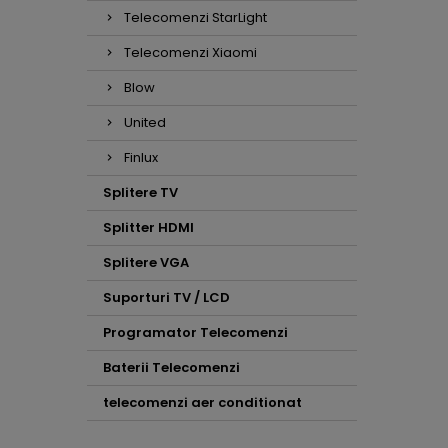
Telecomenzi StarLight
Telecomenzi Xiaomi
Blow
United
Finlux
Splitere TV
Splitter HDMI
Splitere VGA
Suporturi TV / LCD
Programator Telecomenzi
Baterii Telecomenzi
telecomenzi aer conditionat