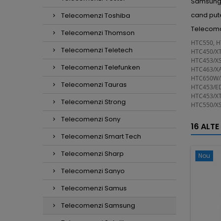
Samsun
cand put
Telecomenzi Toshiba
Telecoma
Telecomenzi Thomson
HTC550, H
Telecomenzi Teletech
HTC450/XT
HTC453/XS
Telecomenzi Telefunken
HTC463/XA
HTC650W/X
Telecomenzi Tauras
HTC453/ED
HTC453/XT
Telecomenzi Strong
HTC550/XS
Telecomenzi Sony
16 ALTE
Telecomenzi Smart Tech
Telecomenzi Sharp
Nou
Telecomenzi Sanyo
Telecomenzi Samus
Telecomenzi Samsung