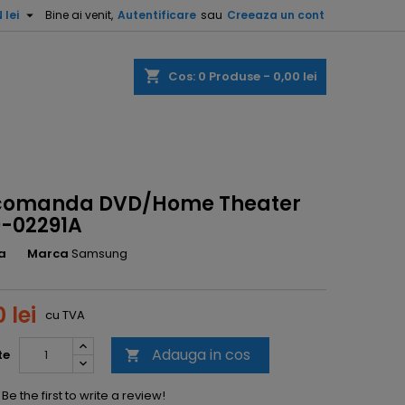

 lei
Bine ai venit,
Autentificare
sau
Creeaza un cont
shopping_cart
Cos:
0
Produse - 0,00 lei
comanda DVD/Home Theater
-02291A
a
Marca
Samsung
 lei
cu TVA
Adauga in cos
te

Be the first to write a review!