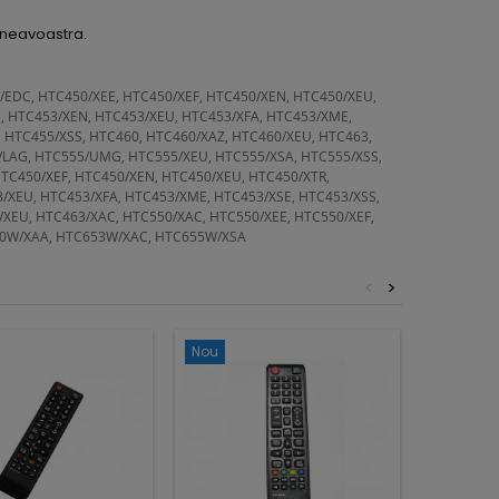
mneavoastra.
EDC, HTC450/XEE, HTC450/XEF, HTC450/XEN, HTC450/XEU,
, HTC453/XEN, HTC453/XEU, HTC453/XFA, HTC453/XME,
 HTC455/XSS, HTC460, HTC460/XAZ, HTC460/XEU, HTC463,
/LAG, HTC555/UMG, HTC555/XEU, HTC555/XSA, HTC555/XSS,
C450/XEF, HTC450/XEN, HTC450/XEU, HTC450/XTR,
/XEU, HTC453/XFA, HTC453/XME, HTC453/XSE, HTC453/XSS,
/XEU, HTC463/XAC, HTC550/XAC, HTC550/XEE, HTC550/XEF,
50W/XAA, HTC653W/XAC, HTC655W/XSA
<
>
Nou
Nou