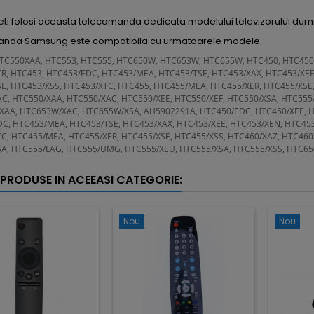
g
eti folosi aceasta telecomanda dedicata modelului televizorului du
nda Samsung este compatibila cu urmatoarele modele:
TC550XAA, HTC553, HTC555, HTC650W, HTC653W, HTC655W, HTC450, HTC450/
R, HTC453, HTC453/EDC, HTC453/MEA, HTC453/TSE, HTC453/XAX, HTC453/XEE
E, HTC453/XSS, HTC453/XTC, HTC455, HTC455/MEA, HTC455/XER, HTC455/XSE,
C, HTC550/XAA, HTC550/XAC, HTC550/XEE, HTC550/XEF, HTC550/XSA, HTC555
AA, HTC653W/XAC, HTC655W/XSA, AH5902291A, HTC450/EDC, HTC450/XEE, HT
C, HTC453/MEA, HTC453/TSE, HTC453/XAX, HTC453/XEE, HTC453/XEN, HTC453
C, HTC455/MEA, HTC455/XER, HTC455/XSE, HTC455/XSS, HTC460/XAZ, HTC460
A, HTC555/LAG, HTC555/UMG, HTC555/XEU, HTC555/XSA, HTC555/XSS, HTC6
 PRODUSE IN ACEEASI CATEGORIE:
Nou
Nou