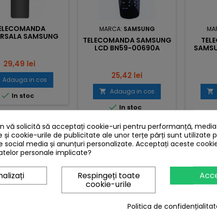
ELECOMANDA
MARCA:
SAMSUNG
MA
ERSALA SAMSUNG
TELECOMANDA SAMSUNG
TEL
BN59-01259
LCD BN59-00690A
SAMSU
Pret
29,49 lei
Pret
25,42 lei
Adauga in cos
Adauga in cos



In stoc

In stoc
 vă solicită să acceptați cookie-uri pentru performanță, media ș
e și cookie-urile de publicitate ale unor terțe părți sunt utilizate 
de social media și anunțuri personalizate. Acceptați aceste cookie
NTLY PURCHASED TOGETHER
telor personale implicate?
alizați
Respingeți toate
Acc
Nou
cookie-urile
MARCA:
SAMSUNG
Politica de confidențialitat
TELECOMANDA
LCD