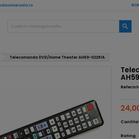
dauniversala.ro
RON

Telecomanda DVD/Home Theater AH59-02291A
Tele
AH59
Referint
24,00
Cantita
Rating: